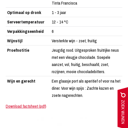
Tinta Francisca
Optimaal op dronk
1 - 3 jaar
Serveertemperatuur
12 - 14 °C
Verpakkingseenheid
6
Wijnstijl
Versterkte wijn - zoet, fruitig
Proefnotitie
Jeugdig rood. Uitgesproken fruitrijke neus
met een vleugje chocolade. Soepele
aanzet, vol, fruitig, beschaafd, zoet,
rozijnen, mooie chocoladebitters.
Wijn en gerecht
Een glaasje port als aperitief of voor na het
diner. Voor wijn spijs : Zachte kazen en
zoete nagerechten.
Download factsheet (pdf)