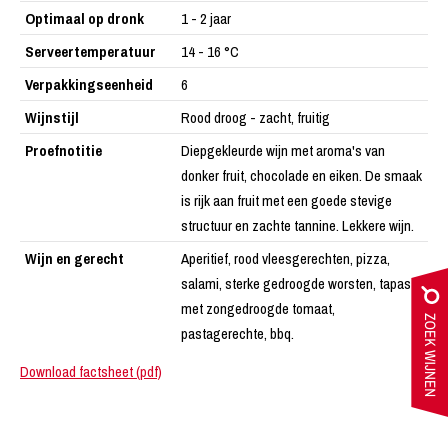
Optimaal op dronk
1 - 2 jaar
Serveertemperatuur
14 - 16 °C
Verpakkingseenheid
6
Wijnstijl
Rood droog - zacht, fruitig
Proefnotitie
Diepgekleurde wijn met aroma's van
donker fruit, chocolade en eiken. De smaak
is rijk aan fruit met een goede stevige
structuur en zachte tannine. Lekkere wijn.
Wijn en gerecht
Aperitief, rood vleesgerechten, pizza,
salami, sterke gedroogde worsten, tapas
met zongedroogde tomaat,
pastagerechte, bbq.
Download factsheet (pdf)