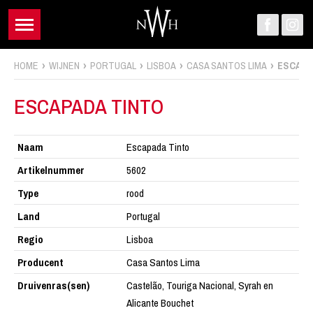
HOME
WIJNEN
PORTUGAL
LISBOA
CASA SANTOS LIMA
ESCAPA
ESCAPADA TINTO
Naam
Escapada Tinto
Artikelnummer
5602
Type
rood
Land
Portugal
Regio
Lisboa
Producent
Casa Santos Lima
Druivenras(sen)
Castelão, Touriga Nacional, Syrah en
Alicante Bouchet