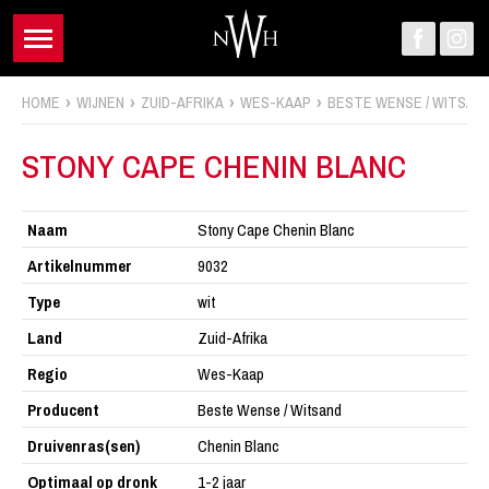
HOME
WIJNEN
ZUID-AFRIKA
WES-KAAP
BESTE WENSE / WITSAND
STONY CAPE CHENIN BLANC
Naam
Stony Cape Chenin Blanc
Artikelnummer
9032
Type
wit
Land
Zuid-Afrika
Regio
Wes-Kaap
Producent
Beste Wense / Witsand
Druivenras(sen)
Chenin Blanc
Optimaal op dronk
1-2 jaar