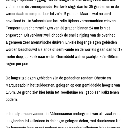
zich mee in de zomerperiode. Het kwik stijgt dan tot 35 graden en in de
winter daalt te temperatuur tot zo'n -5 graden. Maar.... wat nu echt
opvallend is - in Valencia kan het zelfs tijdens zomernachten vriezen.
Temperatuurschommelingen van 30 graden binnen 24 uur is niet
ongewoon. Dit verklaart wellicht ook de snelle rijping van de over het
algemeen zeer aromatische druiven. Enkele hoger gelegen gebieden
worden beschouwd als aride of semi-aride en de wortels gaan dan tot 17
meter diep, op zoek naar water. Gemiddeld walt er jaarlijks zo'n 450mm
regen per jaar.
De laagst gelegen gebieden zijn de gedeelten rondom Cheste en
Marquesado in het zuidoosten, gelegen op een gemiddelde hoogte van
175m. De grond ziet hier bruin tot roodbruine en ligt op een kalkstenen
bodem.
In het algemeen varieert de Valenciaanse ondergrond van alluviaal in de
laaglanden tot kalksteen in de hoger gelegen delen, met daartussen klei.
De bovenste laag grond varieert van ontbonden kalksteen in het westen