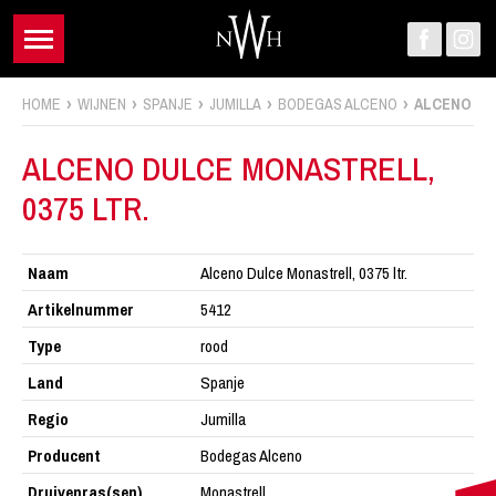
HOME
WIJNEN
SPANJE
JUMILLA
BODEGAS ALCENO
ALCENO DU
ALCENO DULCE MONASTRELL,
0375 LTR.
Naam
Alceno Dulce Monastrell, 0375 ltr.
Artikelnummer
5412
Type
rood
Land
Spanje
Regio
Jumilla
Producent
Bodegas Alceno
Druivenras(sen)
Monastrell