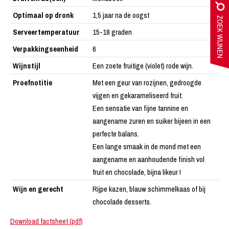
Optimaal op dronk
1,5 jaar na de oogst
Serveertemperatuur
15-18 graden
Verpakkingseenheid
6
Wijnstijl
Een zoete fruitige (violet) rode wijn.
Proefnotitie
Met een geur van rozijnen, gedroogde
vijgen en gekarameliseerd fruit.
Een sensatie van fijne tannine en
aangename zuren en suiker bijeen in een
perfecte balans.
Een lange smaak in de mond met een
aangename en aanhoudende finish vol
fruit en chocolade, bijna likeur !
Wijn en gerecht
Rijpe kazen, blauw schimmelkaas of bij
chocolade desserts.
Download factsheet (pdf)