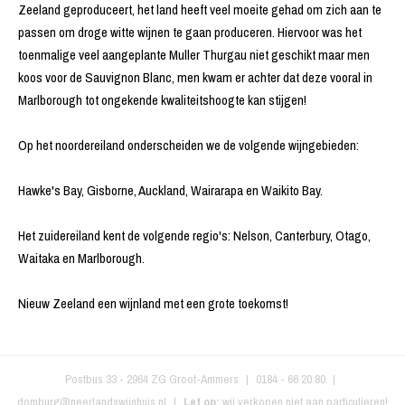
Zeeland geproduceert, het land heeft veel moeite gehad om zich aan te
passen om droge witte wijnen te gaan produceren. Hiervoor was het
toenmalige veel aangeplante Muller Thurgau niet geschikt maar men
koos voor de Sauvignon Blanc, men kwam er achter dat deze vooral in
Marlborough tot ongekende kwaliteitshoogte kan stijgen!
Op het noordereiland onderscheiden we de volgende wijngebieden:
Hawke's Bay, Gisborne, Auckland, Wairarapa en Waikito Bay.
Het zuidereiland kent de volgende regio's: Nelson, Canterbury, Otago,
Waitaka en Marlborough.
Nieuw Zeeland een wijnland met een grote toekomst!
Postbus 33
-
2964 ZG
Groot-Ammers
|
0184 - 66 20 80
|
domburg@neerlandswijnhuis.nl
Let op:
wij verkopen niet aan particulieren!