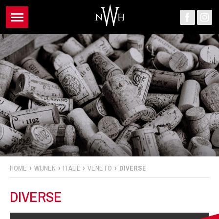
HOME
WIJNEN
ITALIË
VENETO
DIVERSE
DIVERSE