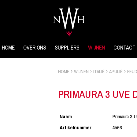
HOME
OVER ONS
SUPPLIERS
WIJNEN
CONTACT
HOME
WIJNEN
ITALIË
APULIË
PRIMAURA 3 UVE 
Naam
Primaura 3 U
Artikelnummer
4566