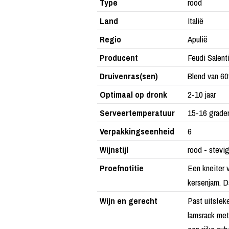
Type
rood
Land
Italië
Regio
Apulië
Producent
Feudi Salent
Druivenras(sen)
Blend van 6
Optimaal op dronk
2-10 jaar
Serveertemperatuur
15-16 grade
Verpakkingseenheid
6
Wijnstijl
rood - stevig
Proefnotitie
Een kneiter 
kersenjam. D
Wijn en gerecht
Past uitstek
lamsrack met