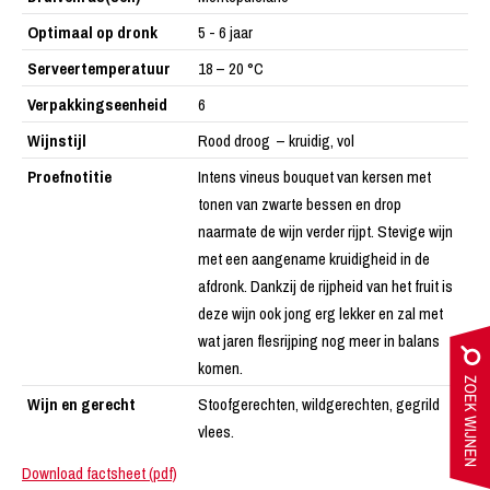
Optimaal op dronk
5 - 6 jaar
Serveertemperatuur
18 – 20 °C
Verpakkingseenheid
6
Wijnstijl
Rood droog – kruidig, vol
Proefnotitie
Intens vineus bouquet van kersen met
tonen van zwarte bessen en drop
naarmate de wijn verder rijpt. Stevige wijn
met een aangename kruidigheid in de
afdronk. Dankzij de rijpheid van het fruit is
deze wijn ook jong erg lekker en zal met
wat jaren flesrijping nog meer in balans
komen.
Wijn en gerecht
Stoofgerechten, wildgerechten, gegrild
vlees.
Download factsheet (pdf)