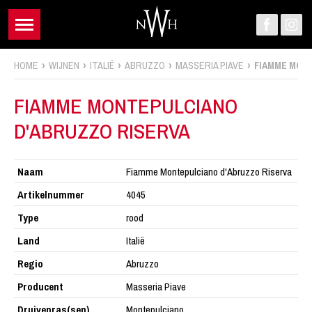
HOME
WIJNEN
ITALIË
ABRUZZO
MASSERIA PIAVE
FIAMME MON
FIAMME MONTEPULCIANO
D'ABRUZZO RISERVA
Naam
Fiamme Montepulciano d'Abruzzo Riserva
Artikelnummer
4045
Type
rood
Land
Italië
Regio
Abruzzo
Producent
Masseria Piave
Druivenras(sen)
Montepulciano