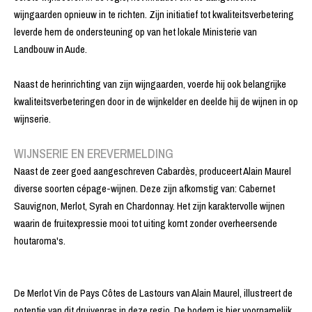
wijngaarden opnieuw in te richten. Zijn initiatief tot kwaliteitsverbetering
leverde hem de ondersteuning op van het lokale Ministerie van
Landbouw in Aude.
Naast de herinrichting van zijn wijngaarden, voerde hij ook belangrijke
kwaliteitsverbeteringen door in de wijnkelder en deelde hij de wijnen in op
wijnserie.
WIJNSERIE EN EREVERMELDING
Naast de zeer goed aangeschreven Cabardès, produceert Alain Maurel
diverse soorten cépage-wijnen. Deze zijn afkomstig van: Cabernet
Sauvignon, Merlot, Syrah en Chardonnay. Het zijn karaktervolle wijnen
waarin de fruitexpressie mooi tot uiting komt zonder overheersende
houtaroma's.
De Merlot Vin de Pays Côtes de Lastours van Alain Maurel, illustreert de
potentie van dit druivenras in deze regio. De bodem is hier voornamelijk