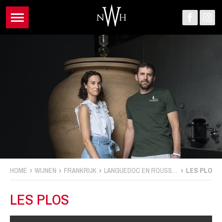
HOME
WIJNEN
FRANKRIJK
LANGUEDOC EN ROUSSILLON
LES PLOS
LES PLOS