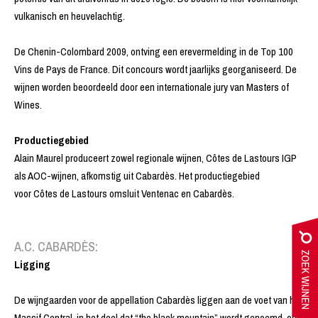
vulkanisch en heuvelachtig.
De Chenin-Colombard 2009, ontving een erevermelding in de Top 100
Vins de Pays de France. Dit concours wordt jaarlijks georganiseerd. De
wijnen worden beoordeeld door een internationale jury van Masters of
Wines.
Productiegebied
Alain Maurel produceert zowel regionale wijnen, Côtes de Lastours IGP
als AOC-wijnen, afkomstig uit Cabardès. Het productiegebied
voor Côtes de Lastours omsluit Ventenac en Cabardès.
A.C. CABARDÈS:
Ligging
De wijngaarden voor de appellation Cabardès liggen aan de voet van het
Massif Central, in het deel dat “the black mountain” wordt genoemd, op