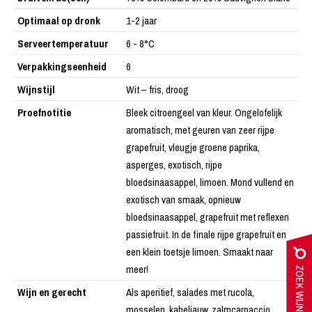
Optimaal op dronk
1-2 jaar
Serveertemperatuur
6 - 8°C
Verpakkingseenheid
6
Wijnstijl
Wit – fris, droog
Proefnotitie
Bleek citroengeel van kleur. Ongelofelijk
aromatisch, met geuren van zeer rijpe
grapefruit, vleugje groene paprika,
asperges, exotisch, rijpe
bloedsinaasappel, limoen. Mond vullend en
exotisch van smaak, opnieuw
bloedsinaasappel, grapefruit met reflexen
passiefruit. In de finale rijpe grapefruit en
een klein toetsje limoen. Smaakt naar
meer!
Wijn en gerecht
Als aperitief, salades met rucola,
mosselen, kabeljauw, zalmcarpaccio,