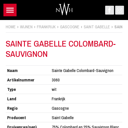
HOME
WIJNEN
FRANKRIJK
GASCOGNE
SAINT GABELLE
SAINT
SAINTE GABELLE COLOMBARD-
SAUVIGNON
Naam
Sainte Gabelle Colombard-Sauvignon
Artikelnummer
3060
Type
wit
Land
Frankrijk
Regio
Gascogne
Producent
Saint Gabelle
Druivenras(sen)
75% Colombard en 25% Sauvignon Blanc