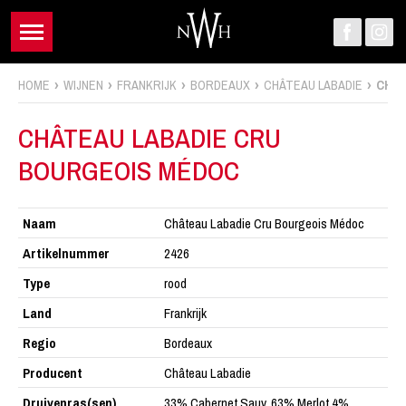
HOME
WIJNEN
FRANKRIJK
BORDEAUX
CHÂTEAU LABADIE
CHÂT
CHÂTEAU LABADIE CRU
BOURGEOIS MÉDOC
Naam
Château Labadie Cru Bourgeois Médoc
Artikelnummer
2426
Type
rood
Land
Frankrijk
Regio
Bordeaux
Producent
Château Labadie
Druivenras(sen)
33% Cabernet Sauv. 63% Merlot 4%