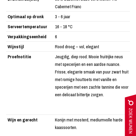
Cabernet Franc
Optimaal op dronk
3 - 6 jaar
Serveertemperatuur
16 - 18 °C
Verpakkingseenheid
6
Wijnstijl
Rood droog – vol, elegant
Proefnotitie
Jeugdig, diep rood. Mooie fruitrijke neus
met specerijen en een aardse nuance.
Frisse, elegante smaak van puur zwart fruit
met romige houttoets met vanille en
specerijen met een zachte tannine die voor
een delicaat bittertje zorgen.
Wijn en gerecht
Konijn met mosterd, mediumvolle harde
kaassoorten.