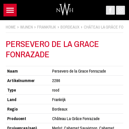
HOME
WIJNEN
FRANKRIJK
BORDEAUX
CHÂTEAU LA GRÂCE FONRAZADE
PERSEVERO DE LA GRACE
FONRAZADE
Naam
Persevero de la Grace Fonrazade
Artikelnummer
2286
Type
rood
Land
Frankrijk
Regio
Bordeaux
Producent
Château La Grâce Fonrazade
Druivenras(sen)
Merlot, Cabernet Sauvignon, Cabernet