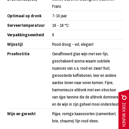
Franc
Optimaal op dronk
7-10 jaar
Serveertemperatuur
16 - 18 °C
Verpakkingseenheid
6
Wijnstijl
Rood droog - vol, elegant
Proefnotitie
Geraffineerd glas wijn met een fijn,
geschakeerd aroma waarin subtiele
nuances van o.a. rood en zwart fruit,
geroosterde koffiebonen, leer en andere
aardse tonen naar voren komen. Fijne,
harmonieuze afdronk met een structuur
van rijpe tannine die de afdronk domineren
en de wijn in zijn geheel mooi ondersteund.
Wijn en gerecht
Rijpe, romige kaassoorten (camembert,
brie, chaume) fijn rood vlees.