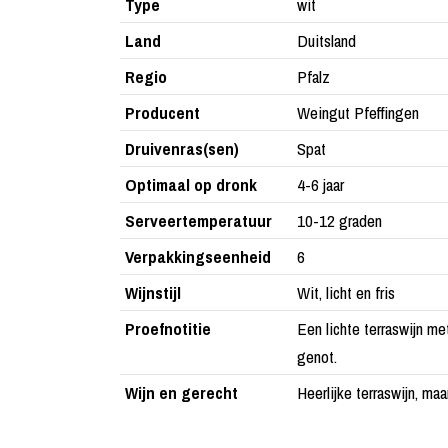
Type
wit
Land
Duitsland
Regio
Pfalz
Producent
Weingut Pfeffingen
Druivenras(sen)
Spat
Optimaal op dronk
4-6 jaar
Serveertemperatuur
10-12 graden
Verpakkingseenheid
6
Wijnstijl
Wit, licht en fris
Proefnotitie
Een lichte terraswijn m
genot.
Wijn en gerecht
Heerlijke terraswijn, ma