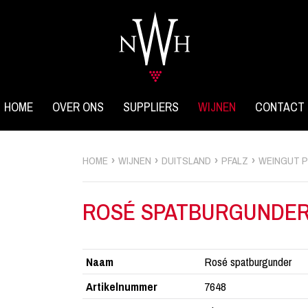
HOME
OVER ONS
SUPPLIERS
WIJNEN
CONTACT
HOME
WIJNEN
DUITSLAND
PFALZ
WEINGUT P
ROSÉ SPATBURGUNDE
Naam
Rosé spatburgunder
Artikelnummer
7648