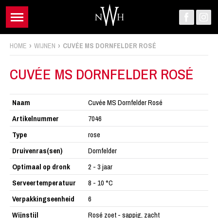
HOME
WIJNEN
CUVÉE MS DORNFELDER ROSÉ
CUVÉE MS DORNFELDER ROSÉ
Naam
Cuvée MS Dornfelder Rosé
Artikelnummer
7046
Type
rose
Druivenras(sen)
Dornfelder
Optimaal op dronk
2 - 3 jaar
Serveertemperatuur
8 - 10 °C
Verpakkingseenheid
6
Wijnstijl
Rosé zoet - sappig, zacht