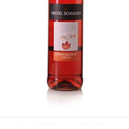
Postbus 33
-
2964 ZG
Groot-Ammers
|
0184 - 66 20 80
|