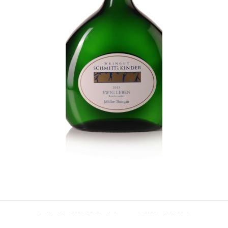
Postbus 33
-
2964 ZG
Groot-Ammers
|
0184 - 66 20 80
|
domburg@neerlandswijnhuis.nl
Let op:
wij verkopen niet aan particulieren!