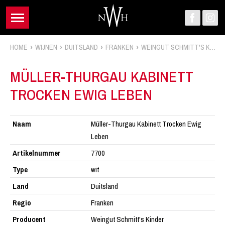
HOME
WIJNEN
DUITSLAND
FRANKEN
WEINGUT SCHMITT'S KINDER
MÜLLER-THURGAU KABINETT
TROCKEN EWIG LEBEN
Naam
Müller-Thurgau Kabinett Trocken Ewig
Leben
Artikelnummer
7700
Type
wit
Land
Duitsland
Regio
Franken
Producent
Weingut Schmitt's Kinder