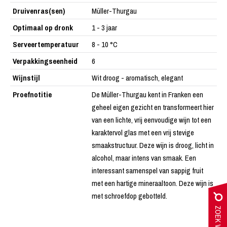
Druivenras(sen)
Müller-Thurgau
Optimaal op dronk
1 - 3 jaar
Serveertemperatuur
8 - 10 °C
Verpakkingseenheid
6
Wijnstijl
Wit droog - aromatisch, elegant
Proefnotitie
De Müller-Thurgau kent in Franken een
geheel eigen gezicht en transformeert hier
van een lichte, vrij eenvoudige wijn tot een
karaktervol glas met een vrij stevige
smaakstructuur. Deze wijn is droog, licht in
alcohol, maar intens van smaak. Een
interessant samenspel van sappig fruit
met een hartige mineraaltoon. Deze wijn is
met schroefdop gebotteld.