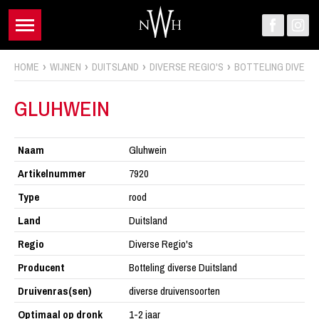
HOME
WIJNEN
DUITSLAND
DIVERSE REGIO'S
GLUHWEIN
Naam
Gluhwein
Artikelnummer
7920
Type
rood
Land
Duitsland
Regio
Diverse Regio's
Producent
Botteling diverse Duitsland
Druivenras(sen)
diverse druivensoorten
Optimaal op dronk
1-2 jaar