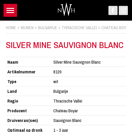
HOME
WIJNEN
BULGARIJE
THRACISCHE VALLEI
CHATEAU BOYAR
SILVER MINE SAUVIGNON BLANC
Naam
Silver Mine Sauvignon Blanc
Artikelnummer
8120
Type
wit
Land
Bulgarije
Regio
Thracische Vallei
Producent
Chateau Boyar
Druivenras(sen)
Sauvignon Blanc
Optimaal op dronk
1 - 3 jaar