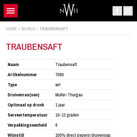
HOME
WIJNEN
TRAUBENSAFT
TRAUBENSAFT
Naam
Traubensaft
Artikelnummer
7080
Type
wit
Druivenras(sen)
Muller-Thurgau
Optimaal op dronk
1 jaar
Serveertemperatuur
10-12 graden
Verpakkingseenheid
6
Wijnstijl
100% direct geperst druivensap.